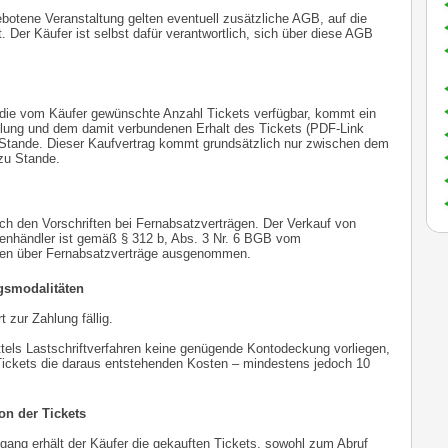
ebotene Veranstaltung gelten eventuell zusätzliche AGB, auf die
. Der Käufer ist selbst dafür verantwortlich, sich über diese AGB
g die vom Käufer gewünschte Anzahl Tickets verfügbar, kommt ein
lung und dem damit verbundenen Erhalt des Tickets (PDF-Link
 Stande. Dieser Kaufvertrag kommt grundsätzlich nur zwischen dem
zu Stande.
ch den Vorschriften bei Fernabsatzverträgen. Der Verkauf von
chenhändler ist gemäß § 312 b, Abs. 3 Nr. 6 BGB vom
ten über Fernabsatzverträge ausgenommen.
gsmodalitäten
 zur Zahlung fällig.
ittels Lastschriftverfahren keine genügende Kontodeckung vorliegen,
x Tickets die daraus entstehenden Kosten – mindestens jedoch 10
on der Tickets
gang erhält der Käufer die gekauften Tickets, sowohl zum Abruf