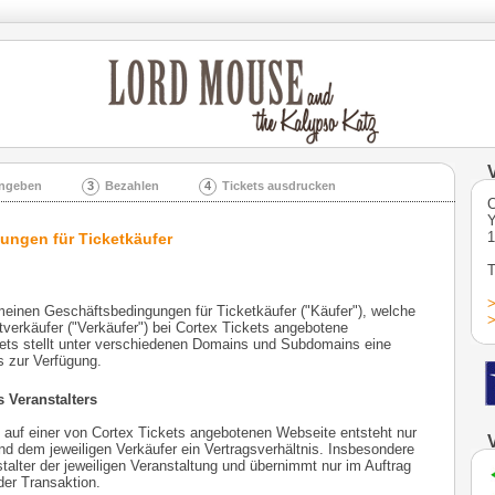
ingeben
3
Bezahlen
4
Tickets ausdrucken
C
Y
1
ungen für Ticketkäufer
T
>
meinen Geschäftsbedingungen für Ticketkäufer ("Käufer"), welche
>
etverkäufer ("Verkäufer") bei Cortex Tickets angebotene
kets stellt unter verschiedenen Domains und Subdomains eine
s zur Verfügung.
 Veranstalters
 auf einer von Cortex Tickets angebotenen Webseite entsteht nur
d dem jeweiligen Verkäufer ein Vertragsverhältnis. Insbesondere
stalter der jeweiligen Veranstaltung und übernimmt nur im Auftrag
der Transaktion.