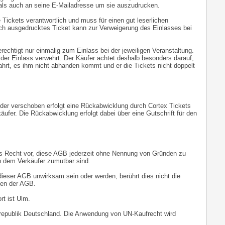
als auch an seine E-Mailadresse um sie auszudrucken.
ne Tickets verantwortlich und muss für einen gut leserlichen
ich ausgedrucktes Ticket kann zur Verweigerung des Einlasses bei
rechtigt nur einmalig zum Einlass bei der jeweiligen Veranstaltung.
 der Einlass verwehrt. Der Käufer achtet deshalb besonders darauf,
ahrt, es ihm nicht abhanden kommt und er die Tickets nicht doppelt
oder verschoben erfolgt eine Rückabwicklung durch Cortex Tickets
ufer. Die Rückabwicklung erfolgt dabei über eine Gutschrift für den
das Recht vor, diese AGB jederzeit ohne Nennung von Gründen zu
n dem Verkäufer zumutbar sind.
dieser AGB unwirksam sein oder werden, berührt dies nicht die
gen der AGB.
rt ist Ulm.
srepublik Deutschland. Die Anwendung von UN-Kaufrecht wird